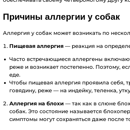
обеспечивать своему четвероногому другу к
Причины аллергии у собак
Аллергия у собак может возникать по неско
Пищевая аллергия
— реакция на определе
Часто встречающиеся аллергены включают г
реже и возникает постепенно. Поэтому, ес
еде.
Чтобы пищевая аллергия проявила себя, т
говядину, реже — на индейку, теленка, утк
Аллергия на блохи
— так как в слюне бло
собак. Это состояние называется блохопер
симптомы могут сохраняться даже после то