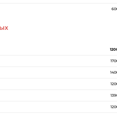
60
ных
120
170
140
120
139
120