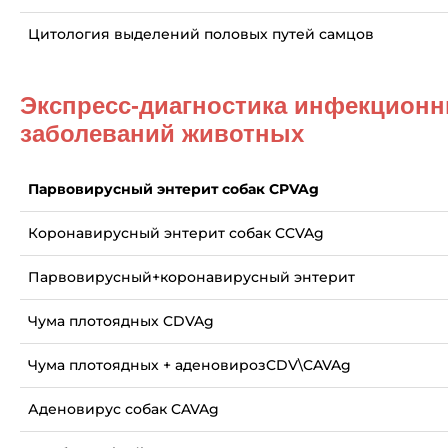
Цитология выделений половых путей самцов
Экспресс-диагностика инфекцион
заболеваний животных
Парвовирусный энтерит собак CPVAg
Коронавирусный энтерит собак CCVAg
Парвовирусный+коронавирусный энтерит
Чума плотоядных CDVAg
Чума плотоядных + аденовирозCDV\CAVAg
Аденовирус собак CAVAg