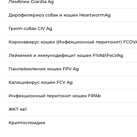
Лямблии Giardia Ag
Дирофиляриоз собак и кошек HeartwormAg
Грипп собак CIV Ag
Коронавирус кошек (Инфекционный перитонит) FCOV
Лейкемия и иммунодефицит кошек FIVAb\FeLVAg
Панлейкопения кошек FPV Ag
Калицивирус кошек FCV Ag
Инфекционный перитонит кошек FIPAb
ЖКТ 4в1
Криптоспоидии