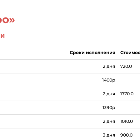
ро»
ви
Сроки исполнения
Стоимос
2 дня
720.0
1400р
2 дня
1770.0
1390р
2 дня
1010.0
3 дня
900.0