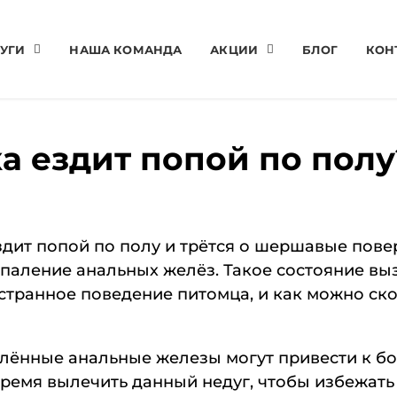
УГИ
НАША КОМАНДА
АКЦИИ
БЛОГ
КОН
а ездит попой по полу
здит попой по полу и трётся о шершавые пове
оспаление анальных желёз. Такое состояние в
странное поведение питомца, и как можно ско
алённые анальные железы могут привести к б
время вылечить данный недуг, чтобы избежат