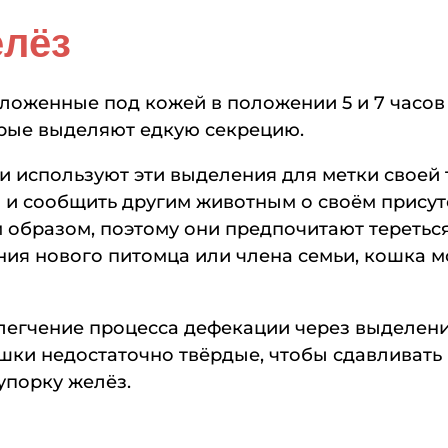
елёз
оженные под кожей в положении 5 и 7 часов 
рые выделяют едкую секрецию.
 используют эти выделения для метки своей 
в и сообщить другим животным о своём прис
м образом, поэтому они предпочитают тереть
ения нового питомца или члена семьи, кошка м
егчение процесса дефекации через выделени
шки недостаточно твёрдые, чтобы сдавливать
упорку желёз.