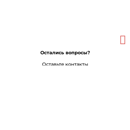
Остались вопросы?
Оставьте контакты
и мы свяжемся с вами
Я соглашаюсь с условиями
Пользовательского соглашения
и