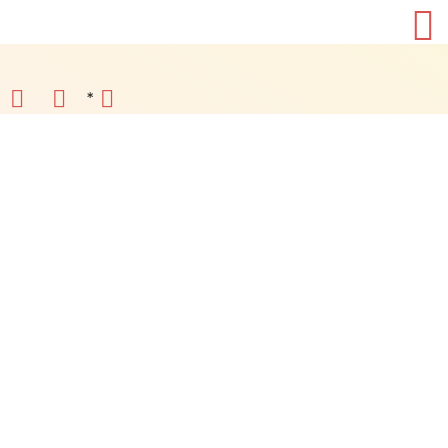
*
Клиника
г. Симферополь, ул. Балаклавская 99а
круглосуточно
+7 (978) 751-34-37
Политика конфиденциальности
Пользовательское соглашение
*Meta признана экстремистcкой организацией в России
Сделано в
©2026. Все права защищены.