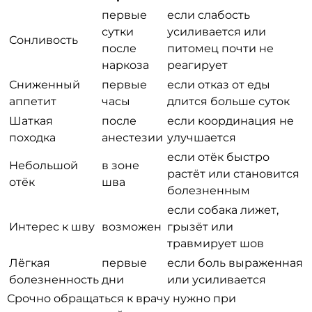
первые
если слабость
сутки
усиливается или
Сонливость
после
питомец почти не
наркоза
реагирует
Сниженный
первые
если отказ от еды
аппетит
часы
длится больше суток
Шаткая
после
если координация не
походка
анестезии
улучшается
если отёк быстро
Небольшой
в зоне
растёт или становится
отёк
шва
болезненным
если собака лижет,
Интерес к шву
возможен
грызёт или
травмирует шов
Лёгкая
первые
если боль выраженная
болезненность
дни
или усиливается
Срочно обращаться к врачу нужно при