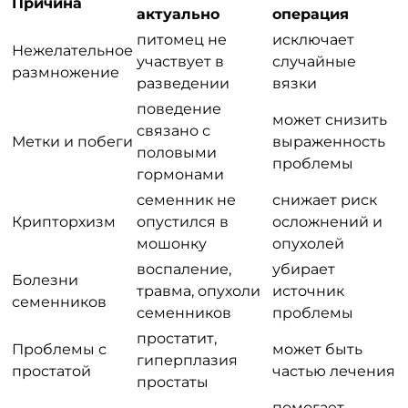
Причина
актуально
операция
питомец не
исключает
Нежелательное
участвует в
случайные
размножение
разведении
вязки
поведение
может снизить
связано с
Метки и побеги
выраженность
половыми
проблемы
гормонами
семенник не
снижает риск
Крипторхизм
опустился в
осложнений и
мошонку
опухолей
воспаление,
убирает
Болезни
травма, опухоли
источник
семенников
семенников
проблемы
простатит,
Проблемы с
может быть
гиперплазия
простатой
частью лечения
простаты
помогает