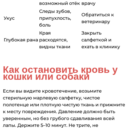
возможный отёк
врачу
Следы зубов,
Обратиться к
Укус
припухлость,
ветеринару
боль
Края
Закрыть
Глубокая рана
расходятся,
салфеткой и
видны ткани
ехать в клинику
Как остановить кровь у
кошки или собаки
Если вы видите кровотечение, возьмите
стерильную марлевую салфетку, чистое
полотенце или плотную чистую ткань и прижмите
к месту повреждения. Давление должно быть
уверенным, но без грубого сдавливания всей
лапы. Держите 5–10 минут. Не трите, не