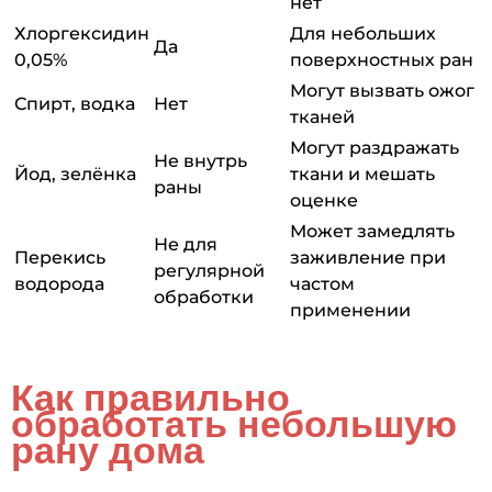
нет
Хлоргексидин
Для небольших
Да
0,05%
поверхностных ран
Могут вызвать ожог
Спирт, водка
Нет
тканей
Могут раздражать
Не внутрь
Йод, зелёнка
ткани и мешать
раны
оценке
Может замедлять
Не для
Перекись
заживление при
регулярной
водорода
частом
обработки
применении
Как правильно
обработать небольшую
рану дома