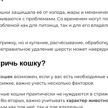
кошки защищала её от холода, жары и механич
иваются с проблемами. Со временем могут поя
блемой как для питомца, так и для его владель
трижку, но и купание, расчёсывание, обработк
 неправильное удаление шерсти может навреди
тричь кошку?
кошек
возможен, если у вас есть необходимые
рижке, важно учесть несколько факторов.
тные кошки практически не нуждаются в стриж
 Во-вторых, важно учитывать
характер животн
ым как для неё, так и для владельца.