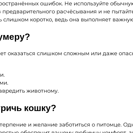
пространённых ошибок. Не используйте обычн
 предварительного расчёсывания и не пытайте
ть слишком коротко, ведь она выполняет важн
румеру?
т оказаться слишком сложным или даже опас
и.
ми.
навредить животному.
тричь кошку?
 терпение и желание заботиться о питомце. О
шерстью обеспечит вашему любимцу комфорт, з