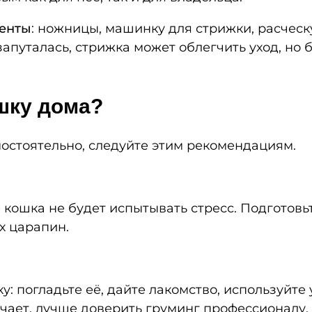
енты
: ножницы, машинку для стрижки, расческу
запуталась, стрижка может облегчить уход, но 
шку дома?
мостоятельно, следуйте этим рекомендациям.
е кошка не будет испытывать стресс. Подготов
х царапин.
у: погладьте её, дайте лакомство, используйт
ает, лучше доверить груминг профессионалу.