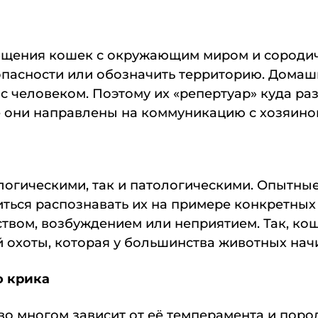
бщения кошек с окружающим миром и сородич
опасности или обозначить территорию. Домаш
 с человеком. Поэтому их «репертуар» куда 
се они направлены на коммуникацию с хозяино
логическими, так и патологическими. Опытн
читься распознавать их на примере конкретны
ством, возбуждением или неприятием. Так, ко
 охоты, которая у большинства животных начи
о крика
 во многом зависит от её темперамента и пор