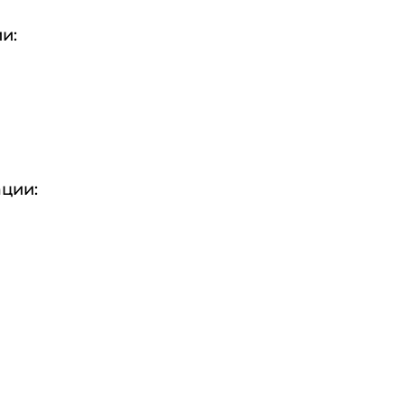
и:
ции: