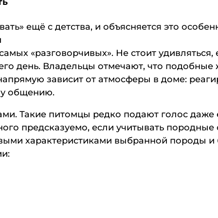
ть
ть» ещё с детства, и объясняется это особе
й
амых «разговорчивых». Не стоит удивляться, е
 его день. Владельцы отмечают, что подобные
напрямую зависит от атмосферы в доме: реаги
му общению.
ми. Такие питомцы редко подают голос даже 
ного предсказуемо, если учитывать породные
выми характеристиками выбранной породы и б
и: