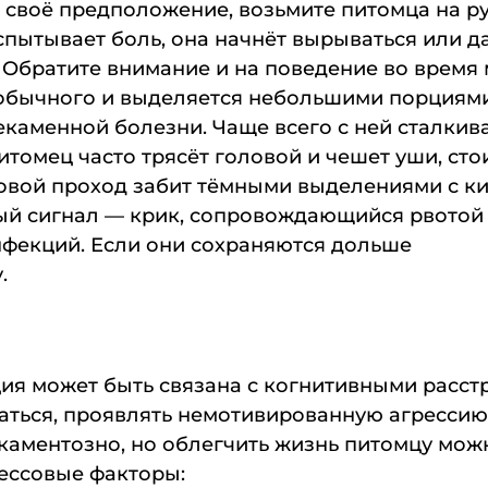
 своё предположение, возьмите питомца на р
испытывает боль, она начнёт вырываться или д
 Обратите внимание и на поведение во время
 обычного и выделяется небольшими порциями
каменной болезни. Чаще всего с ней сталкив
итомец часто трясёт головой и чешет уши, ст
овой проход забит тёмными выделениями с ки
ый сигнал — крик, сопровождающийся рвотой 
нфекций. Если они сохраняются дольше
.
ция может быть связана с когнитивными расст
аться, проявлять немотивированную агрессию 
аментозно, но облегчить жизнь питомцу можно
ессовые факторы: