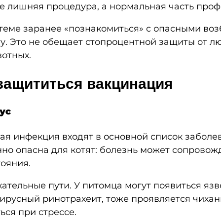
е лишняя процедура, а нормальная часть проф
еме заранее «познакомиться» с опасными возб
. Это не обещает стопроцентной защиты от лю
вотных.
 защититься вакцинация
ус
я инфекция входят в основной список заболев
о опасна для котят: болезнь может сопровожд
ояния.
тельные пути. У питомца могут появиться язвоч
 вирусный ринотрахеит, тоже проявляется чиха
ься при стрессе.