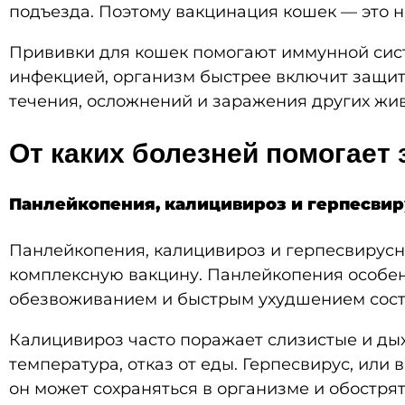
подъезда. Поэтому вакцинация кошек — это н
Прививки для кошек помогают иммунной сист
инфекцией, организм быстрее включит защиту
течения, осложнений и заражения других жи
От каких болезней помогает
Панлейкопения, калицивироз и герпесвир
Панлейкопения, калицивироз и герпесвирусна
комплексную вакцину. Панлейкопения особенн
обезвоживанием и быстрым ухудшением сост
Калицивироз часто поражает слизистые и дыха
температура, отказ от еды. Герпесвирус, или
он может сохраняться в организме и обострят