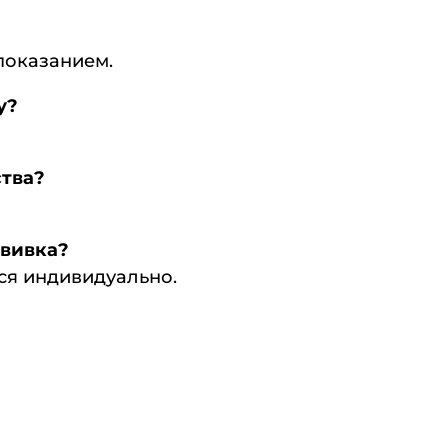
опоказанием.
у?
ства?
ививка?
ся индивидуально.