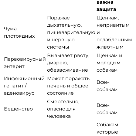
важна
защита
Поражает
Щенкам,
дыхательную,
непривитым
Чума
пищеварительную
и
плотоядных
и нервную
ослабленным
системы
животным
Вызывает рвоту,
Щенкам и
Парвовирусный
диарею,
молодым
энтерит
обезвоживание
собакам
Инфекционный
Может поражать
Всем
гепатит /
печень и общее
собакам
аденовирус
состояние
Смертельно,
Всем
Бешенство
опасно для
собакам
человека
Собакам,
которые