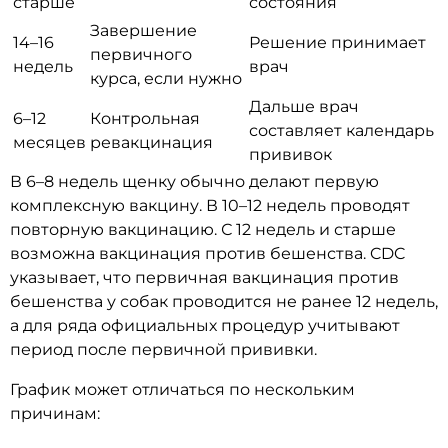
старше
состояния
Завершение
14–16
Решение принимает
первичного
недель
врач
курса, если нужно
Дальше врач
6–12
Контрольная
составляет календарь
месяцев
ревакцинация
прививок
В 6–8 недель щенку обычно делают первую
комплексную вакцину. В 10–12 недель проводят
повторную вакцинацию. С 12 недель и старше
возможна вакцинация против бешенства. CDC
указывает, что первичная вакцинация против
бешенства у собак проводится не ранее 12 недель,
а для ряда официальных процедур учитывают
период после первичной прививки.
График может отличаться по нескольким
причинам: